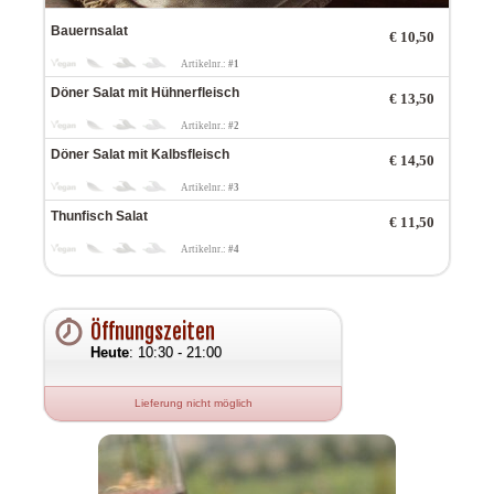
Bauernsalat
€
10,50
Artikelnr.:
#1
Döner Salat mit Hühnerfleisch
€
13,50
Artikelnr.:
#2
Döner Salat mit Kalbsfleisch
€
14,50
Artikelnr.:
#3
Thunfisch Salat
€
11,50
Artikelnr.:
#4
Öffnungszeiten
Heute
: 10:30 - 21:00
Lieferung nicht möglich